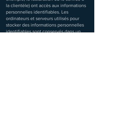
la clientèle) ont accès aux informations
personnelles identifiables. Les
ordinateurs et serveurs utilisés pour
stocker des informations personnelles
identifiables sont conservés dans un
environnement sécurisé.
Est-ce que nous utilisons des cookies ?
Nos cookies améliorent l’accès à notre
site et identifient les visiteurs réguliers.
En outre, nos cookies améliorent
l’expérience d’utilisateur grâce au suivi
et au ciblage de ses intérêts.
Cependant, cette utilisation des
cookies n’est en aucune façon liée à
des informations personnelles
identifiables sur notre site.
6. Se désabonner
Nous utilisons l’adresse e-mail que vous
fournissez pour vous envoyer des
informations et mises à jour relatives à